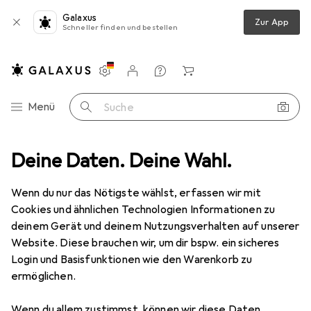
Galaxus
Zur App
Schneller finden und bestellen
Einstellungen
Kundenkonto
Vergleichslisten
Merklisten
Warenkorb
Navigation nach Kategorien
Menü
Suche
Imagine Books
Deine Daten. Deine Wahl.
Wenn du nur das Nötigste wählst, erfassen wir mit
Kategorien anzeigen
Cookies und ähnlichen Technologien Informationen zu
deinem Gerät und deinem Nutzungsverhalten auf unserer
Website. Diese brauchen wir, um dir bspw. ein sicheres
Login und Basisfunktionen wie den Warenkorb zu
ermöglichen.
Wenn du allem zustimmst, können wir diese Daten