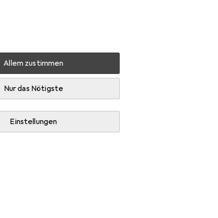
Einstellungen
Kundenkonto
Vergleichslisten
Merklisten
Warenkorb
Anmelden
Allem zustimmen
Nur das Nötigste
Einstellungen