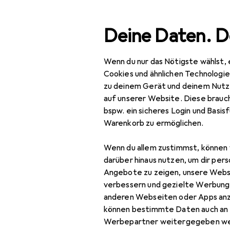
Suche
Deine Daten. D
Wenn du nur das Nötigste wählst, 
iSnatch
Navigation nach Kategorien
Gesamtsortiment
Cookies und ähnlichen Technologi
zu deinem Gerät und deinem Nutz
auf unserer Website. Diese brauch
Kühlen
bspw. ein sicheres Login und Basis
Warenkorb zu ermöglichen.
Klimaanlage Zubehör
Wenn du allem zustimmst, können 
Lautsprecher
darüber hinaus nutzen, um dir pers
Angebote zu zeigen, unsere Webs
Bluetooth
verbessern und gezielte Werbung
Lautsprecher
anderen Webseiten oder Apps an
können bestimmte Daten auch an 
Netzwerk
Werbepartner weitergegeben we