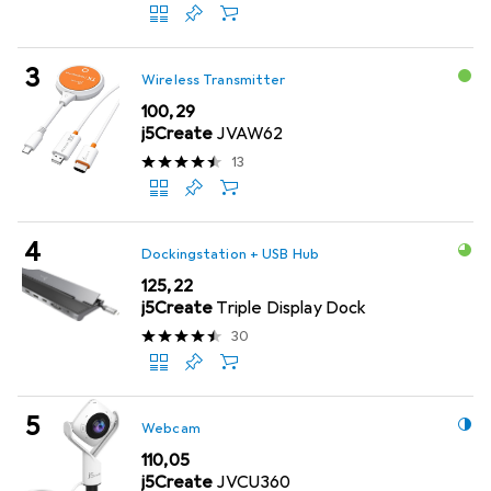
Wireless Transmitter
EUR
100,29
j5Create
JVAW62
13
Dockingstation + USB Hub
EUR
125,22
j5Create
Triple Display Dock
30
Webcam
EUR
110,05
j5Create
JVCU360