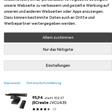
unsere Webseite zu verbessern und gezielte Werbung auf
unseren und anderen Webseiten oder Apps anzuzeigen.
Dazu können bestimmte Daten auch an Dritte und
Werbepartner weitergegeben werden.
Am besten bewertete j5Create
Produkte
Allem zustimmen
Nur das Nötigste
Data + Video Adapter
EUR
49,99
j5Create
USB 3.0 zu
Einstellungen
23
Impressum
Datenschutzerklärung
Webcam
EUR
EUR
95,94
statt
102,37
j5Create
JVCU435
33