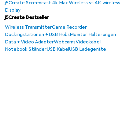
j5Create Screencast 4k Max Wireless vs 4K wireless
Display
j5Create Bestseller
Wireless Transmitter
Game Recorder
Dockingstationen + USB Hubs
Monitor Halterungen
Data + Video Adapter
Webcams
Videokabel
Notebook Ständer
USB Kabel
USB Ladegeräte