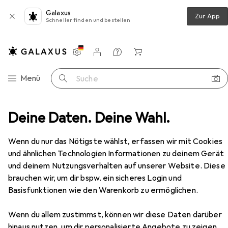
Galaxus
Zur App
Schneller finden und bestellen
Einstellungen
Kundenkonto
Vergleichslisten
Merklisten
Warenkorb
Navigation nach Kategorien
Menü
Suche
j5Create
Deine Daten. Deine Wahl.
Hersteller
Wenn du nur das Nötigste wählst, erfassen wir mit Cookies
und ähnlichen Technologien Informationen zu deinem Gerät
Kategorien anzeigen
und deinem Nutzungsverhalten auf unserer Website. Diese
brauchen wir, um dir bspw. ein sicheres Login und
Diese Marke gefällt mir
Basisfunktionen wie den Warenkorb zu ermöglichen.
Wenn du allem zustimmst, können wir diese Daten darüber
hinaus nutzen, um dir personalisierte Angebote zu zeigen,