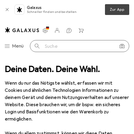
Galaxus
Zur App
Schneller finden und bestellen
Einstellungen
Kundenkonto
Vergleichslisten
Merklisten
Warenkorb
Navigation nach Kategorien
Menü
Suche
Jin Jia Toys
Deine Daten. Deine Wahl.
Wenn du nur das Nötigste wählst, erfassen wir mit
Kategorien anzeigen
Cookies und ähnlichen Technologien Informationen zu
deinem Gerät und deinem Nutzungsverhalten auf unserer
Website. Diese brauchen wir, um dir bspw. ein sicheres
Login und Basisfunktionen wie den Warenkorb zu
ermöglichen.
Wenn du allem zustimmst, können wir diese Daten