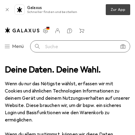
Galaxus
Zur App
Schneller finden und bestellen
Einstellungen
Kundenkonto
Vergleichslisten
Merklisten
Warenkorb
Navigation nach Kategorien
Menü
Suche
K-Secret
Deine Daten. Deine Wahl.
Wenn du nur das Nötigste wählst, erfassen wir mit
Kategorien anzeigen
Cookies und ähnlichen Technologien Informationen zu
deinem Gerät und deinem Nutzungsverhalten auf unserer
Website. Diese brauchen wir, um dir bspw. ein sicheres
Login und Basisfunktionen wie den Warenkorb zu
ermöglichen.
Wenn du allem zustimmst, können wir diese Daten