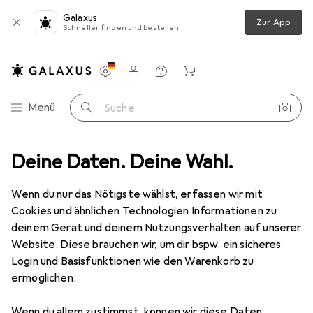
Galaxus
Zur App
Schneller finden und bestellen
Einstellungen
Kundenkonto
Vergleichslisten
Merklisten
Warenkorb
Navigation nach Kategorien
Menü
Suche
Kaloo
Deine Daten. Deine Wahl.
Hersteller
Wenn du nur das Nötigste wählst, erfassen wir mit
Cookies und ähnlichen Technologien Informationen zu
Kategorien anzeigen
deinem Gerät und deinem Nutzungsverhalten auf unserer
Website. Diese brauchen wir, um dir bspw. ein sicheres
Diese Marke gefällt mir
Login und Basisfunktionen wie den Warenkorb zu
ermöglichen.
Wenn du allem zustimmst, können wir diese Daten