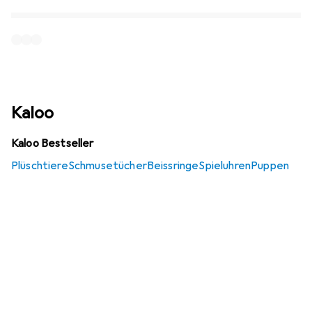
Kaloo
Kaloo Bestseller
Plüschtiere
Schmusetücher
Beissringe
Spieluhren
Puppen