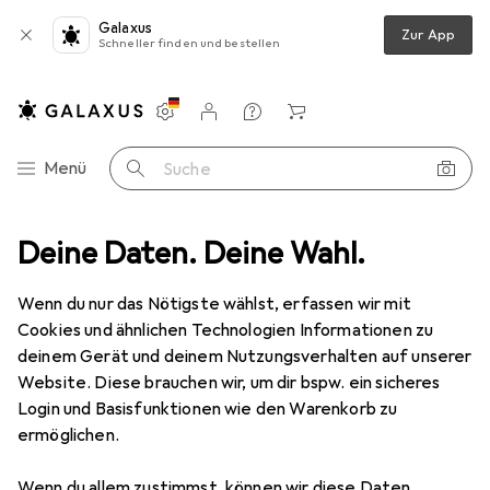
Galaxus
Zur App
Schneller finden und bestellen
Einstellungen
Kundenkonto
Vergleichslisten
Merklisten
Warenkorb
Navigation nach Kategorien
Menü
Suche
KareIn
Deine Daten. Deine Wahl.
Wenn du nur das Nötigste wählst, erfassen wir mit
Kategorien anzeigen
Cookies und ähnlichen Technologien Informationen zu
deinem Gerät und deinem Nutzungsverhalten auf unserer
Website. Diese brauchen wir, um dir bspw. ein sicheres
Login und Basisfunktionen wie den Warenkorb zu
ermöglichen.
Wenn du allem zustimmst, können wir diese Daten