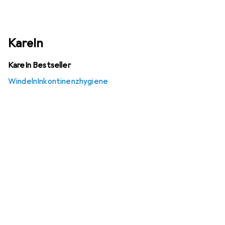
KareIn
KareIn Bestseller
Windeln
Inkontinenzhygiene