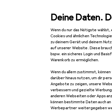
Suche
Deine Daten. D
Wenn du nur das Nötigste wählst, 
Large Print
Navigation nach Kategorien
Gesamtsortiment
Cookies und ähnlichen Technologi
zu deinem Gerät und deinem Nutz
auf unserer Website. Diese brauch
bspw. ein sicheres Login und Basis
Warenkorb zu ermöglichen.
Wenn du allem zustimmst, können 
darüber hinaus nutzen, um dir pers
Angebote zu zeigen, unsere Webs
verbessern und gezielte Werbung
anderen Webseiten oder Apps an
können bestimmte Daten auch an 
Werbepartner weitergegeben we