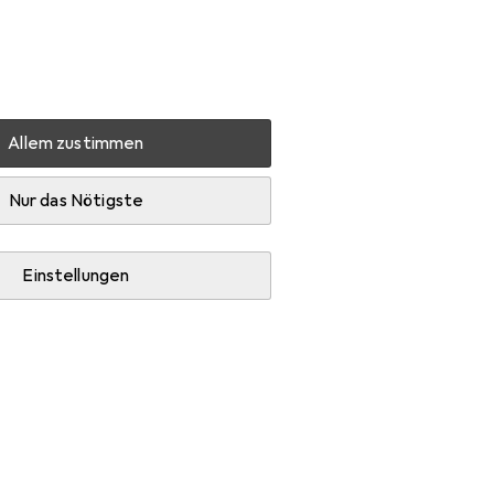
Einstellungen
Kundenkonto
Vergleichslisten
Merklisten
Warenkorb
Anmelden
Allem zustimmen
Nur das Nötigste
Einstellungen