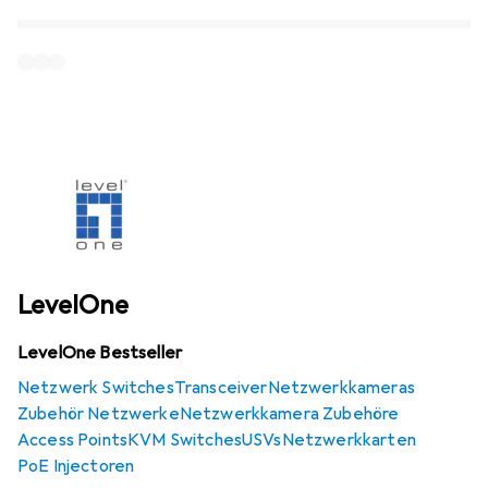
LevelOne
LevelOne Bestseller
Netzwerk Switches
Transceiver
Netzwerkkameras
Zubehör Netzwerke
Netzwerkkamera Zubehöre
Access Points
KVM Switches
USVs
Netzwerkkarten
PoE Injectoren