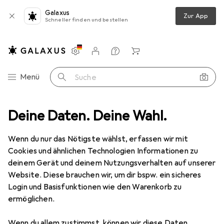
Galaxus
Zur App
Schneller finden und bestellen
Einstellungen
Kundenkonto
Vergleichslisten
Merklisten
Warenkorb
Navigation nach Kategorien
Menü
Suche
LevelOne
Deine Daten. Deine Wahl.
Hersteller
Wenn du nur das Nötigste wählst, erfassen wir mit
Cookies und ähnlichen Technologien Informationen zu
Kategorien anzeigen
deinem Gerät und deinem Nutzungsverhalten auf unserer
Website. Diese brauchen wir, um dir bspw. ein sicheres
Diese Marke gefällt mir
Login und Basisfunktionen wie den Warenkorb zu
ermöglichen.
Wenn du allem zustimmst, können wir diese Daten