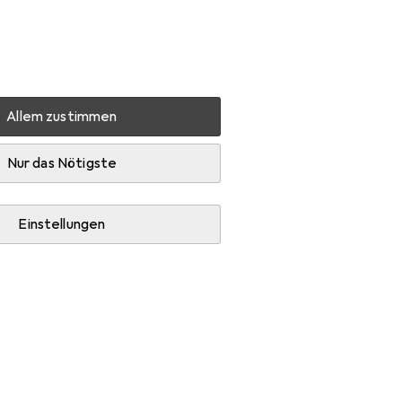
Einstellungen
Kundenkonto
Vergleichslisten
Merklisten
Warenkorb
Anmelden
Allem zustimmen
Nur das Nötigste
Einstellungen