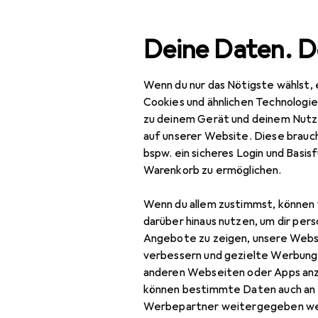
Suche
Deine Daten. D
Wenn du nur das Nötigste wählst, 
LiberNovo
Navigation nach Kategorien
Gesamtsortiment
Cookies und ähnlichen Technologi
zu deinem Gerät und deinem Nutz
auf unserer Website. Diese brauch
LiberNovo
bspw. ein sicheres Login und Basis
Warenkorb zu ermöglichen.
Batterien + Akkus
Bürostuhl
Wenn du allem zustimmst, können 
darüber hinaus nutzen, um dir pers
Fussstütze
Angebote zu zeigen, unsere Webs
verbessern und gezielte Werbung
anderen Webseiten oder Apps an
können bestimmte Daten auch an 
Werbepartner weitergegeben we