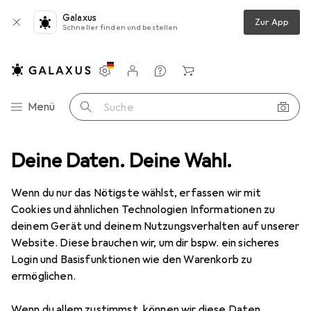
Galaxus
Zur App
Schneller finden und bestellen
Einstellungen
Kundenkonto
Vergleichslisten
Merklisten
Warenkorb
Navigation nach Kategorien
Menü
Suche
Lilliputiens
Deine Daten. Deine Wahl.
Hersteller
Wenn du nur das Nötigste wählst, erfassen wir mit
Cookies und ähnlichen Technologien Informationen zu
Kategorien anzeigen
deinem Gerät und deinem Nutzungsverhalten auf unserer
Website. Diese brauchen wir, um dir bspw. ein sicheres
Diese Marke gefällt mir
Login und Basisfunktionen wie den Warenkorb zu
ermöglichen.
Wenn du allem zustimmst, können wir diese Daten