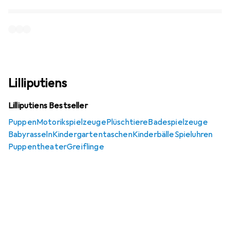
Lilliputiens
Lilliputiens Bestseller
Puppen
Motorikspielzeuge
Plüschtiere
Badespielzeuge
Babyrasseln
Kindergartentaschen
Kinderbälle
Spieluhren
Puppentheater
Greiflinge