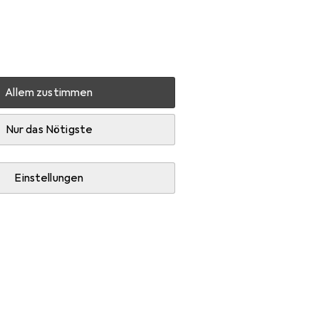
Einstellungen
Kundenkonto
Vergleichslisten
Merklisten
Warenkorb
Anmelden
Allem zustimmen
Nur das Nötigste
Einstellungen