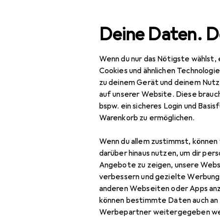
Suche
Deine Daten. D
Wenn du nur das Nötigste wählst, 
Lil'Tot
Navigation nach Kategorien
Gesamtsortiment
Cookies und ähnlichen Technologi
zu deinem Gerät und deinem Nutz
auf unserer Website. Diese brauch
Lil'Tot
bspw. ein sicheres Login und Basis
Warenkorb zu ermöglichen.
Badespielzeug
Berufsrollenspiele
Wenn du allem zustimmst, können 
darüber hinaus nutzen, um dir pers
Lernspiel
Angebote zu zeigen, unsere Webs
verbessern und gezielte Werbung
anderen Webseiten oder Apps an
können bestimmte Daten auch an 
Werbepartner weitergegeben we