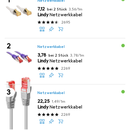
Netzwerkkabel
EUR
EUR
7,12
bei 2 Stück
3,56
/
1m
Lindy
Netzwerkkabel
2695
Netzwerkkabel
EUR
EUR
3,78
bei 2 Stück
3,78
/
1m
Lindy
Netzwerkkabel
2269
Netzwerkkabel
EUR
EUR
22,25
1,49
/
1m
Lindy
Netzwerkkabel
2269