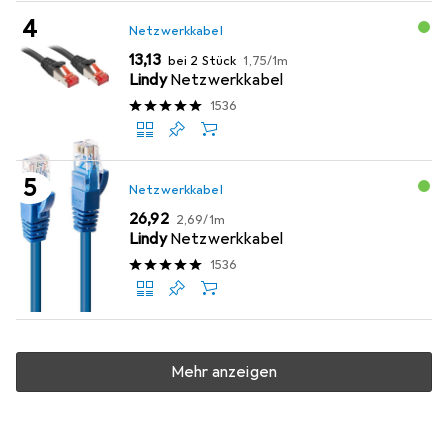
Netzwerkkabel
EUR
EUR
13,13
bei 2 Stück
1,75
/
1m
Lindy
Netzwerkkabel
1536
Netzwerkkabel
EUR
EUR
26,92
2,69
/
1m
Lindy
Netzwerkkabel
1536
Mehr anzeigen