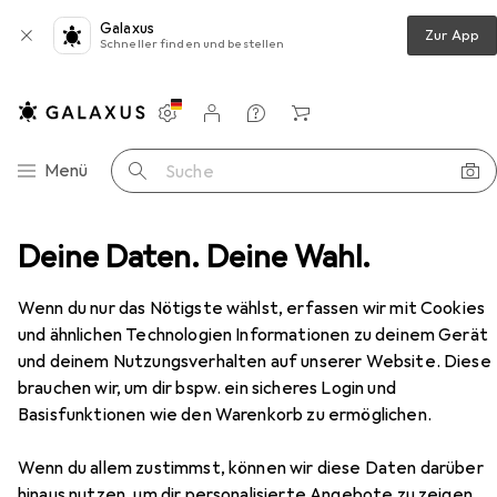
Galaxus
Zur App
Schneller finden und bestellen
Einstellungen
Kundenkonto
Vergleichslisten
Merklisten
Warenkorb
Navigation nach Kategorien
Menü
Suche
Lindy
Deine Daten. Deine Wahl.
Hersteller
Wenn du nur das Nötigste wählst, erfassen wir mit Cookies
und ähnlichen Technologien Informationen zu deinem Gerät
Kategorien anzeigen
und deinem Nutzungsverhalten auf unserer Website. Diese
brauchen wir, um dir bspw. ein sicheres Login und
Diese Marke gefällt mir
Basisfunktionen wie den Warenkorb zu ermöglichen.
Mehr über Lindy erfahren
Wenn du allem zustimmst, können wir diese Daten darüber
hinaus nutzen, um dir personalisierte Angebote zu zeigen,