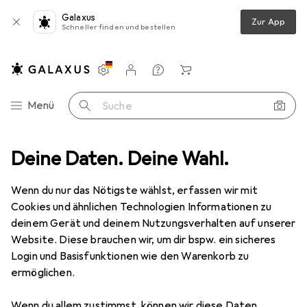
Galaxus
Zur App
Schneller finden und bestellen
Einstellungen
Kundenkonto
Vergleichslisten
Merklisten
Warenkorb
Navigation nach Kategorien
Menü
Suche
Max Cases
Deine Daten. Deine Wahl.
Wenn du nur das Nötigste wählst, erfassen wir mit
Kategorien anzeigen
Cookies und ähnlichen Technologien Informationen zu
deinem Gerät und deinem Nutzungsverhalten auf unserer
Website. Diese brauchen wir, um dir bspw. ein sicheres
Login und Basisfunktionen wie den Warenkorb zu
ermöglichen.
Wenn du allem zustimmst, können wir diese Daten