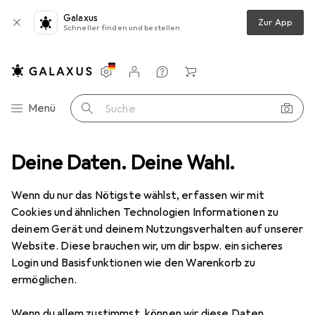
Galaxus
Zur App
Schneller finden und bestellen
Einstellungen
Kundenkonto
Vergleichslisten
Merklisten
Warenkorb
Navigation nach Kategorien
Menü
Suche
Mer Plus
Deine Daten. Deine Wahl.
Wenn du nur das Nötigste wählst, erfassen wir mit
Kategorien anzeigen
Cookies und ähnlichen Technologien Informationen zu
deinem Gerät und deinem Nutzungsverhalten auf unserer
Website. Diese brauchen wir, um dir bspw. ein sicheres
Login und Basisfunktionen wie den Warenkorb zu
ermöglichen.
Wenn du allem zustimmst, können wir diese Daten