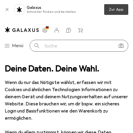
Galaxus
Zur App
Schneller finden und bestellen
Einstellungen
Kundenkonto
Vergleichslisten
Merklisten
Warenkorb
Navigation nach Kategorien
Menü
Suche
Mico
Deine Daten. Deine Wahl.
Hersteller
Wenn du nur das Nötigste wählst, erfassen wir mit
Cookies und ähnlichen Technologien Informationen zu
Kategorien anzeigen
deinem Gerät und deinem Nutzungsverhalten auf unserer
Website. Diese brauchen wir, um dir bspw. ein sicheres
Diese Marke gefällt mir
Login und Basisfunktionen wie den Warenkorb zu
ermöglichen.
Wenn du allem zustimmst, können wir diese Daten