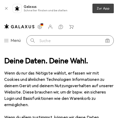
Galaxus
Zur App
Schneller finden und bestellen
Einstellungen
Kundenkonto
Vergleichslisten
Merklisten
Warenkorb
Navigation nach Kategorien
Menü
Suche
Minix Collection
Deine Daten. Deine Wahl.
Wenn du nur das Nötigste wählst, erfassen wir mit
Kategorien anzeigen
Cookies und ähnlichen Technologien Informationen zu
deinem Gerät und deinem Nutzungsverhalten auf unserer
Website. Diese brauchen wir, um dir bspw. ein sicheres
Login und Basisfunktionen wie den Warenkorb zu
ermöglichen.
Wenn du allem zustimmst, können wir diese Daten