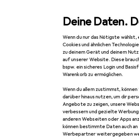
Suche
Deine Daten. D
Wenn du nur das Nötigste wählst, 
Möbel Direk
Navigation nach Kategorien
Gesamtsortiment
Cookies und ähnlichen Technologi
zu deinem Gerät und deinem Nutz
auf unserer Website. Diese brauch
Baby + Eltern
bspw. ein sicheres Login und Basis
Warenkorb zu ermöglichen.
Kinderregal
Wenn du allem zustimmst, können 
Baumarkt + Garten
darüber hinaus nutzen, um dir pers
Angebote zu zeigen, unsere Webs
Aussendekoration
verbessern und gezielte Werbung
Blumentopf
anderen Webseiten oder Apps an
können bestimmte Daten auch an 
Briefkasten
Werbepartner weitergegeben we