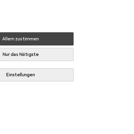
Einstellungen
Kundenkonto
Vergleichslisten
Merklisten
Warenkorb
Anmelden
Allem zustimmen
Nur das Nötigste
Einstellungen