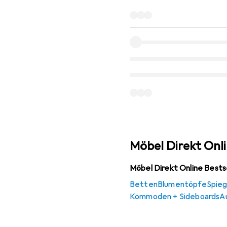
Möbel Direkt Onl
Möbel Direkt Online Bests
Betten
Blumentöpfe
Spieg
Kommoden + Sideboards
A