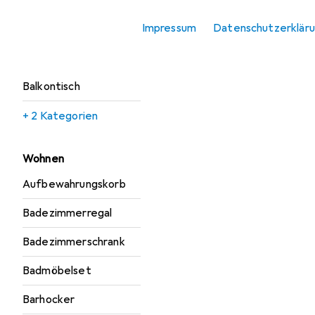
Gartenbank
Impressum
Datenschutzerklär
Gartenstühle
Gartentisch +
Balkontisch
+ 2 Kategorien
Wohnen
Aufbewahrungskorb
Badezimmerregal
Badezimmerschrank
Badmöbelset
Barhocker