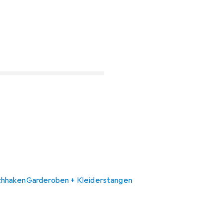
chhaken
Garderoben + Kleiderstangen