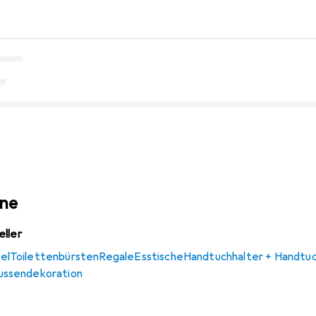
ine
eller
el
Toilettenbürsten
Regale
Esstische
Handtuchhalter + Handtu
ussendekoration