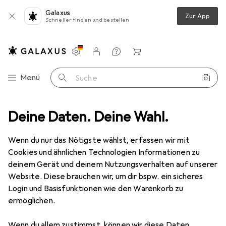
Galaxus
Zur App
Schneller finden und bestellen
Einstellungen
Kundenkonto
Vergleichslisten
Merklisten
Warenkorb
Navigation nach Kategorien
Menü
Suche
Moraco
Deine Daten. Deine Wahl.
Wenn du nur das Nötigste wählst, erfassen wir mit
Kategorien anzeigen
Cookies und ähnlichen Technologien Informationen zu
deinem Gerät und deinem Nutzungsverhalten auf unserer
Website. Diese brauchen wir, um dir bspw. ein sicheres
Login und Basisfunktionen wie den Warenkorb zu
ermöglichen.
Wenn du allem zustimmst, können wir diese Daten