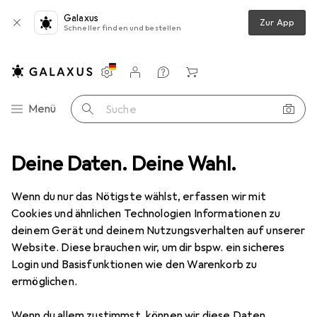
Galaxus
Zur App
Schneller finden und bestellen
Einstellungen
Kundenkonto
Vergleichslisten
Merklisten
Warenkorb
Navigation nach Kategorien
Menü
Suche
MV-Medizin
Deine Daten. Deine Wahl.
Wenn du nur das Nötigste wählst, erfassen wir mit
Kategorien anzeigen
Cookies und ähnlichen Technologien Informationen zu
deinem Gerät und deinem Nutzungsverhalten auf unserer
Website. Diese brauchen wir, um dir bspw. ein sicheres
Login und Basisfunktionen wie den Warenkorb zu
ermöglichen.
Wenn du allem zustimmst, können wir diese Daten