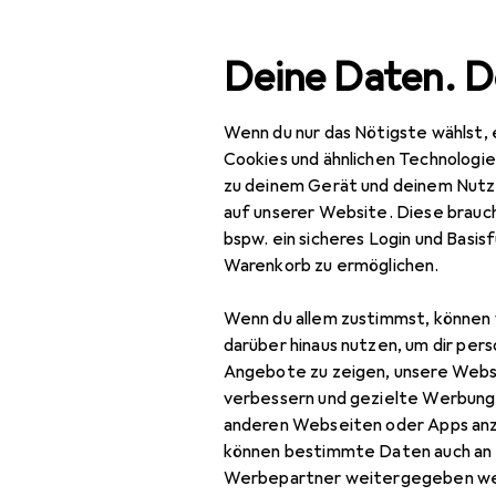
Suche
Deine Daten. D
Wenn du nur das Nötigste wählst, 
My Only Des
Navigation nach Kategorien
Gesamtsortiment
Cookies und ähnlichen Technologi
zu deinem Gerät und deinem Nutz
auf unserer Website. Diese brauch
My Only Desire
bspw. ein sicheres Login und Basis
Records
Warenkorb zu ermöglichen.
Schallplatten
Wenn du allem zustimmst, können 
darüber hinaus nutzen, um dir pers
Angebote zu zeigen, unsere Webs
verbessern und gezielte Werbung
anderen Webseiten oder Apps an
können bestimmte Daten auch an 
Werbepartner weitergegeben we