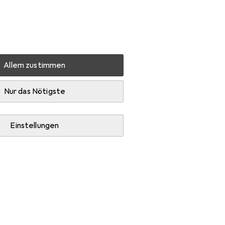
Einstellungen
Kundenkonto
Vergleichslisten
Merklisten
Warenkorb
Anmelden
Allem zustimmen
Nur das Nötigste
Einstellungen