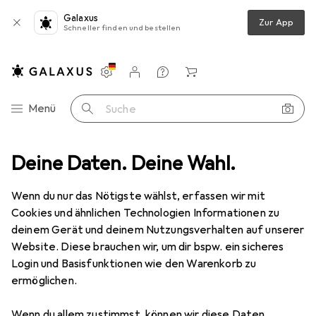
Galaxus
Zur App
Schneller finden und bestellen
Einstellungen
Kundenkonto
Vergleichslisten
Merklisten
Warenkorb
Navigation nach Kategorien
Menü
Suche
Nordal
Deine Daten. Deine Wahl.
Hersteller
Wenn du nur das Nötigste wählst, erfassen wir mit
Cookies und ähnlichen Technologien Informationen zu
Kategorien anzeigen
deinem Gerät und deinem Nutzungsverhalten auf unserer
Website. Diese brauchen wir, um dir bspw. ein sicheres
Diese Marke gefällt mir
Login und Basisfunktionen wie den Warenkorb zu
ermöglichen.
Mehr über Nordal erfahren
Wenn du allem zustimmst, können wir diese Daten