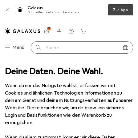
Galaxus
Zur App
Schneller finden und bestellen
Einstellungen
Kundenkonto
Vergleichslisten
Merklisten
Warenkorb
Navigation nach Kategorien
Menü
Suche
NRC Publishing
Deine Daten. Deine Wahl.
Wenn du nur das Nötigste wählst, erfassen wir mit
Kategorien anzeigen
Cookies und ähnlichen Technologien Informationen zu
deinem Gerät und deinem Nutzungsverhalten auf unserer
Website. Diese brauchen wir, um dir bspw. ein sicheres
Login und Basisfunktionen wie den Warenkorb zu
ermöglichen.
Wenn du allem zustimmst, können wir diese Daten