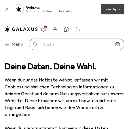
Galaxus
Zur App
Schneller finden und bestellen
Einstellungen
Kundenkonto
Vergleichslisten
Merklisten
Warenkorb
Navigation nach Kategorien
Menü
Suche
NRM Books
Deine Daten. Deine Wahl.
Wenn du nur das Nötigste wählst, erfassen wir mit
Kategorien anzeigen
Cookies und ähnlichen Technologien Informationen zu
deinem Gerät und deinem Nutzungsverhalten auf unserer
Website. Diese brauchen wir, um dir bspw. ein sicheres
Login und Basisfunktionen wie den Warenkorb zu
ermöglichen.
Wenn du allem zustimmst, können wir diese Daten