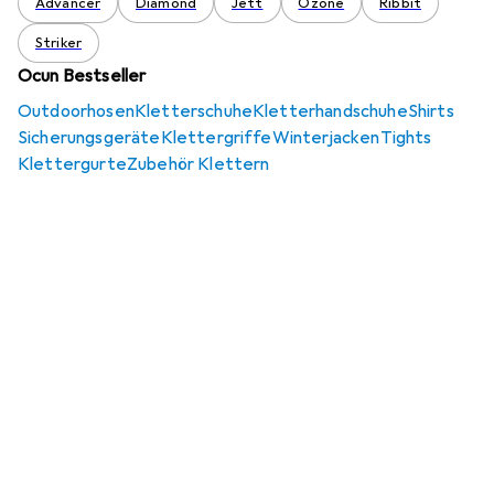
Advancer
Diamond
Jett
Ozone
Ribbit
Striker
Ocun Bestseller
Outdoorhosen
Kletterschuhe
Kletterhandschuhe
Shirts
Sicherungsgeräte
Klettergriffe
Winterjacken
Tights
Klettergurte
Zubehör Klettern