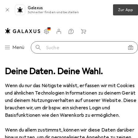
Galaxus
Zur App
Schneller finden und bestellen
Einstellungen
Kundenkonto
Vergleichslisten
Merklisten
Warenkorb
Navigation nach Kategorien
Menü
Suche
Ocun
Deine Daten. Deine Wahl.
Hersteller
Wenn du nur das Nötigste wählst, erfassen wir mit Cookies
und ähnlichen Technologien Informationen zu deinem Gerät
Kategorien anzeigen
und deinem Nutzungsverhalten auf unserer Website. Diese
brauchen wir, um dir bspw. ein sicheres Login und
Diese Marke gefällt mir
Basisfunktionen wie den Warenkorb zu ermöglichen.
Wenn du allem zustimmst, können wir diese Daten darüber
hinaus nutzen, um dir personalisierte Angebote zu zeigen,