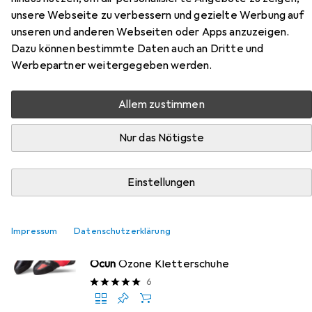
unsere Webseite zu verbessern und gezielte Werbung auf
unseren und anderen Webseiten oder Apps anzuzeigen.
Dazu können bestimmte Daten auch an Dritte und
Werbepartner weitergegeben werden.
Am besten bewertete Ocun Produkte
Allem zustimmen
Kletterschuhe
Nur das Nötigste
EUR
EUR
142,62
statt
153,57
Ocun
Ozone HV Kletterschuhe
6
Einstellungen
Kletterschuhe
Impressum
Datenschutzerklärung
EUR
140,94
Ocun
Ozone Kletterschuhe
6