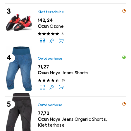
Kletterschuhe
EUR
142,24
Ocun
Ozone
6
Outdoorhose
EUR
71,27
Ocun
Noya Jeans Shorts
19
Outdoorhose
EUR
77,72
Ocun
Noya Jeans Organic Shorts,
Kletterhose