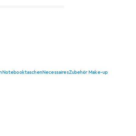
n
Notebooktaschen
Necessaires
Zubehör Make-up