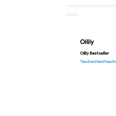
Oilily
Oilily Bestseller
Taschen
Handtasch