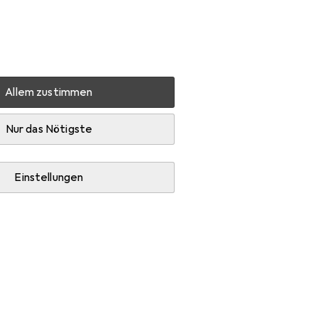
Einstellungen
Kundenkonto
Vergleichslisten
Merklisten
Warenkorb
Anmelden
Allem zustimmen
Diese Marke gefällt mir
Nur das Nötigste
Einstellungen
Rucksack