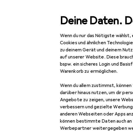
Suche
Deine Daten. D
Wenn du nur das Nötigste wählst, 
Oilily
Navigation nach Kategorien
Gesamtsortiment
Cookies und ähnlichen Technologi
zu deinem Gerät und deinem Nutz
Hersteller
auf unserer Website. Diese brauch
Alles in Mode
bspw. ein sicheres Login und Basis
Warenkorb zu ermöglichen.
Armbanduhr
Bauchtasche
Wenn du allem zustimmst, können 
darüber hinaus nutzen, um dir pers
Einkaufshilfe
Angebote zu zeigen, unsere Webs
verbessern und gezielte Werbung
Top-Kategorien vo
Handtasche
anderen Webseiten oder Apps an
können bestimmte Daten auch an 
Portemonnaie
Werbepartner weitergegeben we
Tasche