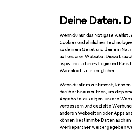
Suche
Deine Daten. D
Wenn du nur das Nötigste wählst, 
Ongredient
Navigation nach Kategorien
Gesamtsortiment
Cookies und ähnlichen Technologi
zu deinem Gerät und deinem Nutz
auf unserer Website. Diese brauch
Ongredients
bspw. ein sicheres Login und Basis
Warenkorb zu ermöglichen.
Gesichtscreme
Gesichtsmaske
Wenn du allem zustimmst, können 
darüber hinaus nutzen, um dir pers
Gesichtsreinigung
Angebote zu zeigen, unsere Webs
verbessern und gezielte Werbung
Gesichtsserum
anderen Webseiten oder Apps an
können bestimmte Daten auch an 
Werbepartner weitergegeben we