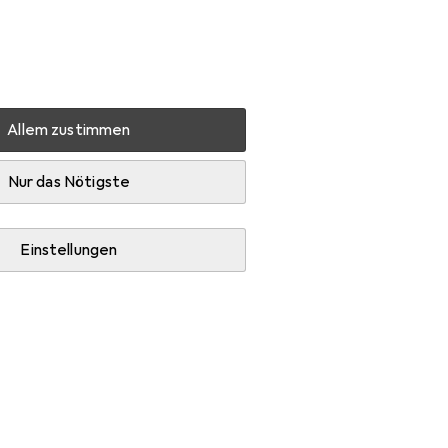
Einstellungen
Kundenkonto
Vergleichslisten
Merklisten
Warenkorb
Anmelden
Allem zustimmen
Nur das Nötigste
Einstellungen