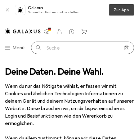
Galaxus
Zur App
Schneller finden und bestellen
Einstellungen
Kundenkonto
Vergleichslisten
Merklisten
Warenkorb
Navigation nach Kategorien
Menü
Suche
Owlotech
Deine Daten. Deine Wahl.
Wenn du nur das Nötigste wählst, erfassen wir mit
Kategorien anzeigen
Cookies und ähnlichen Technologien Informationen zu
deinem Gerät und deinem Nutzungsverhalten auf unserer
Website. Diese brauchen wir, um dir bspw. ein sicheres
Login und Basisfunktionen wie den Warenkorb zu
ermöglichen.
Wenn du allem zustimmst, können wir diese Daten