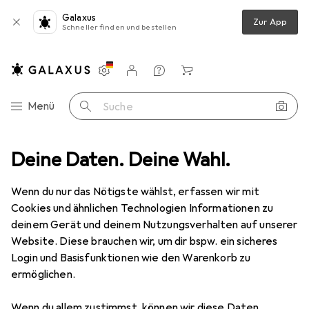
Galaxus
Zur App
Schneller finden und bestellen
Einstellungen
Kundenkonto
Vergleichslisten
Merklisten
Warenkorb
Navigation nach Kategorien
Menü
Suche
PABU
Deine Daten. Deine Wahl.
Wenn du nur das Nötigste wählst, erfassen wir mit
Kategorien anzeigen
Cookies und ähnlichen Technologien Informationen zu
deinem Gerät und deinem Nutzungsverhalten auf unserer
Website. Diese brauchen wir, um dir bspw. ein sicheres
Login und Basisfunktionen wie den Warenkorb zu
ermöglichen.
Wenn du allem zustimmst, können wir diese Daten