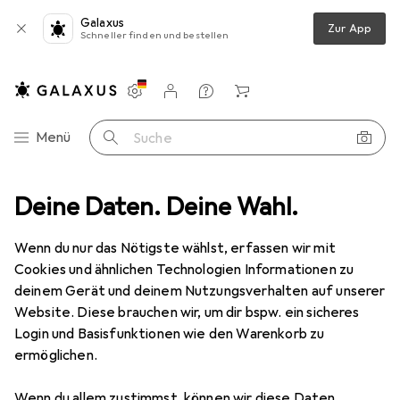
Galaxus
Zur App
Schneller finden und bestellen
Einstellungen
Kundenkonto
Vergleichslisten
Merklisten
Warenkorb
Navigation nach Kategorien
Menü
Suche
Panaro
Deine Daten. Deine Wahl.
Wenn du nur das Nötigste wählst, erfassen wir mit
Kategorien anzeigen
Cookies und ähnlichen Technologien Informationen zu
deinem Gerät und deinem Nutzungsverhalten auf unserer
Website. Diese brauchen wir, um dir bspw. ein sicheres
Login und Basisfunktionen wie den Warenkorb zu
ermöglichen.
Wenn du allem zustimmst, können wir diese Daten