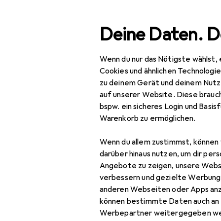
Suche
Deine Daten. D
Wenn du nur das Nötigste wählst, 
Pegatanke
Navigation nach Kategorien
Gesamtsortiment
Cookies und ähnlichen Technologi
zu deinem Gerät und deinem Nutz
auf unserer Website. Diese brauch
Pegatanke
bspw. ein sicheres Login und Basis
Warenkorb zu ermöglichen.
Klebstoff
Wenn du allem zustimmst, können 
darüber hinaus nutzen, um dir pers
Angebote zu zeigen, unsere Webs
verbessern und gezielte Werbung
anderen Webseiten oder Apps an
können bestimmte Daten auch an 
Werbepartner weitergegeben we