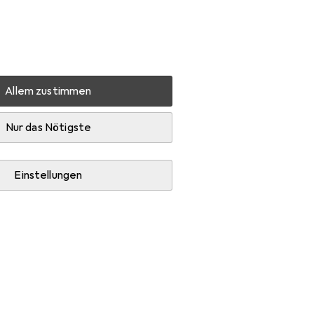
Einstellungen
Kundenkonto
Vergleichslisten
Merklisten
Warenkorb
Anmelden
Allem zustimmen
Nur das Nötigste
Einstellungen