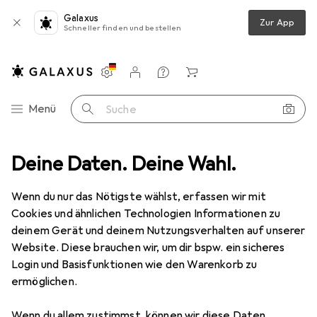
Galaxus
Zur App
Schneller finden und bestellen
Einstellungen
Kundenkonto
Vergleichslisten
Merklisten
Warenkorb
Navigation nach Kategorien
Menü
Suche
Pingo
Deine Daten. Deine Wahl.
Hersteller
Wenn du nur das Nötigste wählst, erfassen wir mit
Cookies und ähnlichen Technologien Informationen zu
Kategorien anzeigen
deinem Gerät und deinem Nutzungsverhalten auf unserer
Website. Diese brauchen wir, um dir bspw. ein sicheres
Diese Marke gefällt mir
Login und Basisfunktionen wie den Warenkorb zu
ermöglichen.
Mehr über Pingo erfahren
Wenn du allem zustimmst, können wir diese Daten