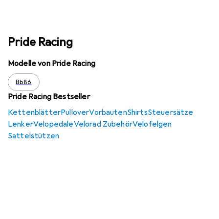
Pride Racing
Modelle von Pride Racing
Bb86
Pride Racing Bestseller
Kettenblätter
Pullover
Vorbauten
Shirts
Steuersätze
Lenker
Velopedale
Velorad Zubehör
Velofelgen
Sattelstützen