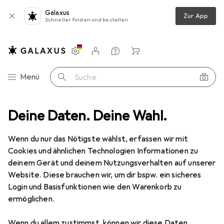
Galaxus
Zur App
Schneller finden und bestellen
Einstellungen
Kundenkonto
Vergleichslisten
Merklisten
Warenkorb
Navigation nach Kategorien
Menü
Suche
Pride Racing
Deine Daten. Deine Wahl.
Wenn du nur das Nötigste wählst, erfassen wir mit
Kategorien anzeigen
Cookies und ähnlichen Technologien Informationen zu
deinem Gerät und deinem Nutzungsverhalten auf unserer
Website. Diese brauchen wir, um dir bspw. ein sicheres
Login und Basisfunktionen wie den Warenkorb zu
ermöglichen.
Wenn du allem zustimmst, können wir diese Daten