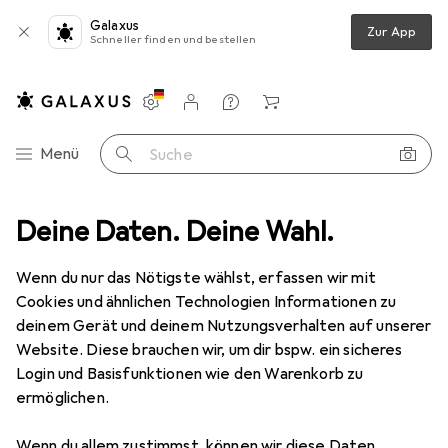
Galaxus
Zur App
Schneller finden und bestellen
Einstellungen
Kundenkonto
Vergleichslisten
Merklisten
Warenkorb
Navigation nach Kategorien
Menü
Suche
Quercetti
Deine Daten. Deine Wahl.
Hersteller
Wenn du nur das Nötigste wählst, erfassen wir mit
Cookies und ähnlichen Technologien Informationen zu
Kategorien anzeigen
deinem Gerät und deinem Nutzungsverhalten auf unserer
Website. Diese brauchen wir, um dir bspw. ein sicheres
Diese Marke gefällt mir
Login und Basisfunktionen wie den Warenkorb zu
ermöglichen.
Wenn du allem zustimmst, können wir diese Daten