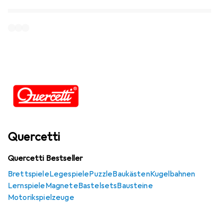
Quercetti
Quercetti Bestseller
Brettspiele
Legespiele
Puzzle
Baukästen
Kugelbahnen
Lernspiele
Magnete
Bastelsets
Bausteine
Motorikspielzeuge