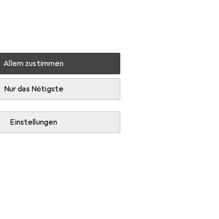
Einstellungen
Kundenkonto
Vergleichslisten
Merklisten
Warenkorb
Anmelden
Allem zustimmen
Nur das Nötigste
Einstellungen