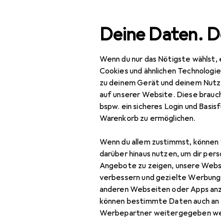
Suche
Deine Daten. D
Wenn du nur das Nötigste wählst, 
Revit
Navigation nach Kategorien
Gesamtsortiment
Cookies und ähnlichen Technologi
zu deinem Gerät und deinem Nutz
auf unserer Website. Diese brauch
Revit
bspw. ein sicheres Login und Basis
Warenkorb zu ermöglichen.
Motorradjacke
Motorradschuhe
Wenn du allem zustimmst, können 
darüber hinaus nutzen, um dir pers
Angebote zu zeigen, unsere Webs
verbessern und gezielte Werbung
anderen Webseiten oder Apps an
können bestimmte Daten auch an 
Werbepartner weitergegeben we