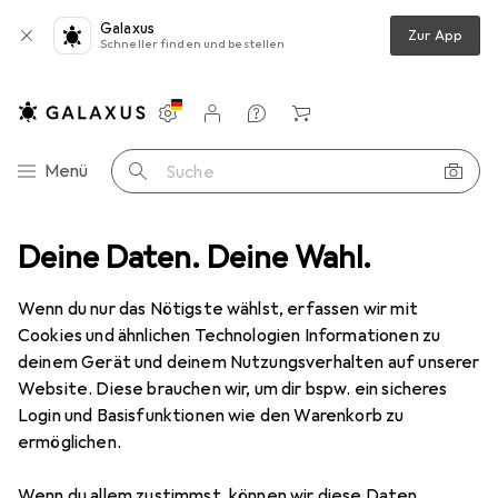
Galaxus
Zur App
Schneller finden und bestellen
Einstellungen
Kundenkonto
Vergleichslisten
Merklisten
Warenkorb
Navigation nach Kategorien
Menü
Suche
Rock A Gogo
Deine Daten. Deine Wahl.
Wenn du nur das Nötigste wählst, erfassen wir mit
Kategorien anzeigen
Cookies und ähnlichen Technologien Informationen zu
deinem Gerät und deinem Nutzungsverhalten auf unserer
Website. Diese brauchen wir, um dir bspw. ein sicheres
Login und Basisfunktionen wie den Warenkorb zu
ermöglichen.
Wenn du allem zustimmst, können wir diese Daten