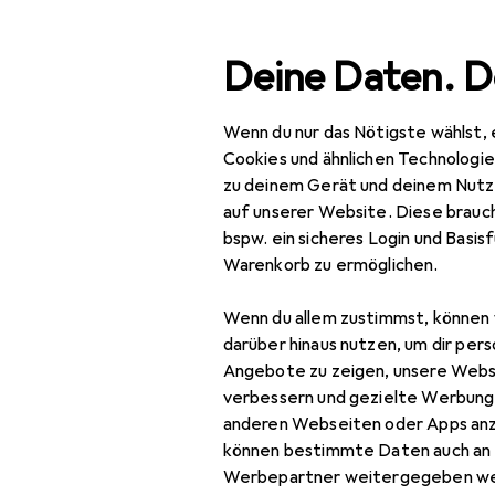
Suche
Deine Daten. D
Wenn du nur das Nötigste wählst, 
Rycote
Navigation nach Kategorien
Gesamtsortiment
Cookies und ähnlichen Technologi
zu deinem Gerät und deinem Nutz
Hersteller
auf unserer Website. Diese brauch
Rycote
bspw. ein sicheres Login und Basis
Warenkorb zu ermöglichen.
Mikrofon
Mikrofon Popschutz
Wenn du allem zustimmst, können 
darüber hinaus nutzen, um dir pers
Mikrofon Windschutz
Angebote zu zeigen, unsere Webs
verbessern und gezielte Werbung
Am besten bewer
Mikrofon Zubehör
anderen Webseiten oder Apps an
können bestimmte Daten auch an 
Mikrofonständer
Werbepartner weitergegeben we
Mikrof