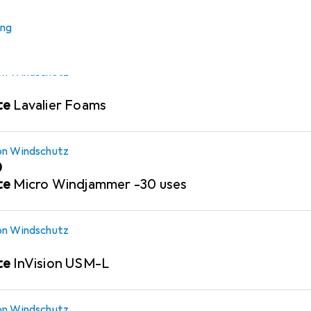
8
te
Grey Lavalier Windjammer pair
ung
on Windschutz
te
Lavalier Foams
on Windschutz
0
te
Micro Windjammer -30 uses
on Windschutz
te
InVision USM-L
on Windschutz