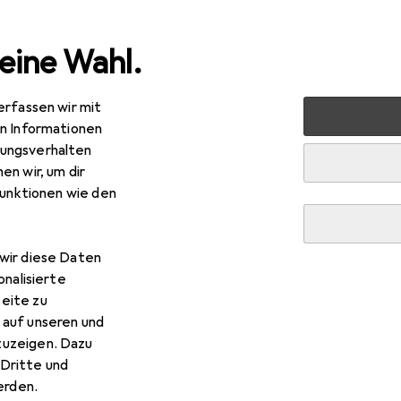
eine Wahl.
erfassen wir mit
en Informationen
ungsverhalten
en wir, um dir
funktionen wie den
wir diese Daten
onalisierte
eite zu
 auf unseren und
tete Rycote Produkte
zuzeigen. Dazu
Dritte und
rden.
on Windschutz