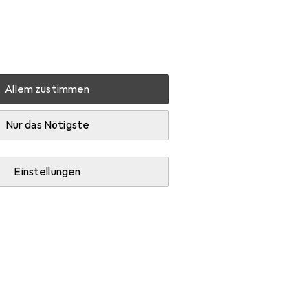
Einstellungen
Kundenkonto
Vergleichslisten
Merklisten
Warenkorb
Anmelden
Allem zustimmen
Diese Marke gefällt mir
Nur das Nötigste
Einstellungen