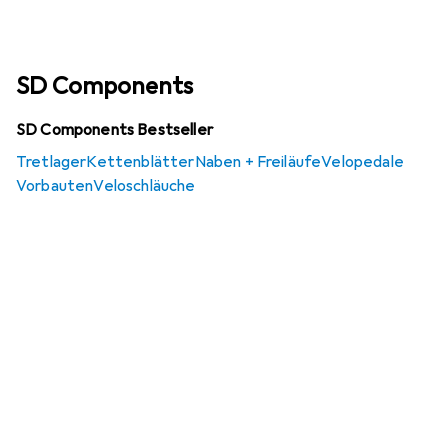
SD Components
SD Components Bestseller
Tretlager
Kettenblätter
Naben + Freiläufe
Velopedale
Vorbauten
Veloschläuche