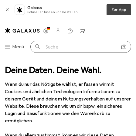
Galaxus
Zur App
Schneller finden und bestellen
Einstellungen
Kundenkonto
Vergleichslisten
Merklisten
Warenkorb
Navigation nach Kategorien
Menü
Suche
SD Components
Deine Daten. Deine Wahl.
Wenn du nur das Nötigste wählst, erfassen wir mit
Kategorien anzeigen
Cookies und ähnlichen Technologien Informationen zu
deinem Gerät und deinem Nutzungsverhalten auf unserer
Website. Diese brauchen wir, um dir bspw. ein sicheres
Login und Basisfunktionen wie den Warenkorb zu
ermöglichen.
Wenn du allem zustimmst, können wir diese Daten