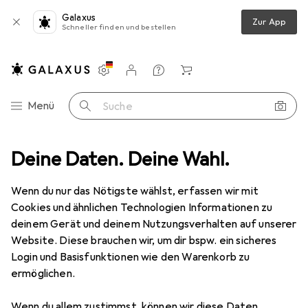
Galaxus
Zur App
Schneller finden und bestellen
Einstellungen
Kundenkonto
Vergleichslisten
Merklisten
Warenkorb
Navigation nach Kategorien
Menü
Suche
Seapuri
Deine Daten. Deine Wahl.
Wenn du nur das Nötigste wählst, erfassen wir mit
Kategorien anzeigen
Cookies und ähnlichen Technologien Informationen zu
deinem Gerät und deinem Nutzungsverhalten auf unserer
Website. Diese brauchen wir, um dir bspw. ein sicheres
Login und Basisfunktionen wie den Warenkorb zu
ermöglichen.
Wenn du allem zustimmst, können wir diese Daten