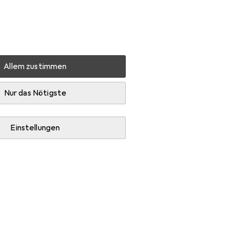
Einstellungen
Kundenkonto
Vergleichslisten
Merklisten
Warenkorb
Anmelden
Allem zustimmen
Nur das Nötigste
Einstellungen