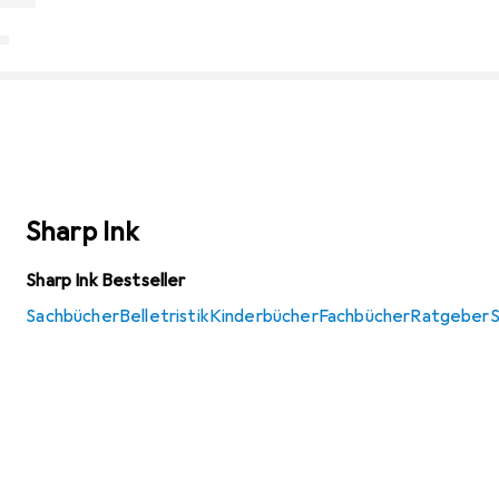
Sharp Ink
Sharp Ink Bestseller
Sachbücher
Belletristik
Kinderbücher
Fachbücher
Ratgeber
S