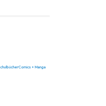
chulbücher
Comics + Manga