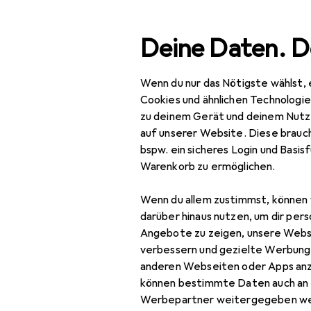
Suche
Deine Daten. D
Wenn du nur das Nötigste wählst, 
Sharp Ink
Navigation nach Kategorien
Gesamtsortiment
Cookies und ähnlichen Technologi
zu deinem Gerät und deinem Nutz
auf unserer Website. Diese brauch
Bücher
bspw. ein sicheres Login und Basis
Warenkorb zu ermöglichen.
Belletristik
Biografien
Wenn du allem zustimmst, können 
darüber hinaus nutzen, um dir pers
Comics + Manga
Angebote zu zeigen, unsere Webs
verbessern und gezielte Werbung
Fachbücher
anderen Webseiten oder Apps an
können bestimmte Daten auch an 
Kinderbücher
Werbepartner weitergegeben we