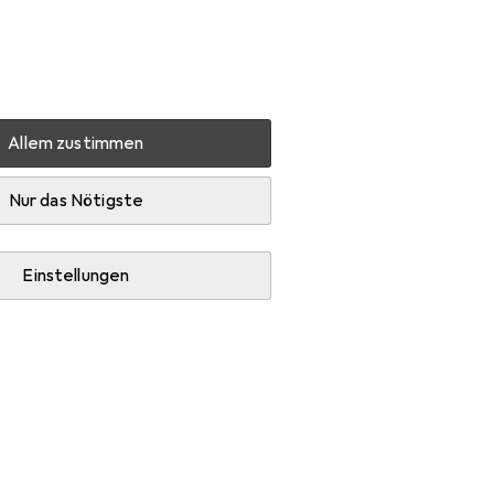
Einstellungen
Kundenkonto
Vergleichslisten
Merklisten
Warenkorb
Anmelden
Allem zustimmen
Nur das Nötigste
Einstellungen