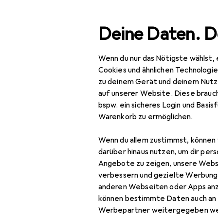
Suche
Deine Daten. D
Wenn du nur das Nötigste wählst, 
Soundsgoo
Navigation nach Kategorien
Gesamtsortiment
Cookies und ähnlichen Technologi
zu deinem Gerät und deinem Nutz
auf unserer Website. Diese brauch
Soundsgood
bspw. ein sicheres Login und Basis
Warenkorb zu ermöglichen.
Schallplatten
Wenn du allem zustimmst, können 
darüber hinaus nutzen, um dir pers
Angebote zu zeigen, unsere Webs
verbessern und gezielte Werbung
anderen Webseiten oder Apps an
können bestimmte Daten auch an 
Werbepartner weitergegeben we