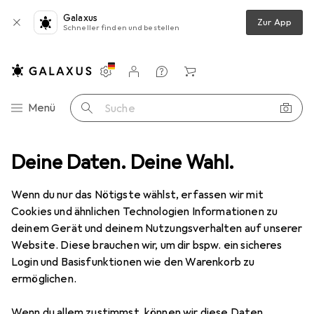
Galaxus
Zur App
Schneller finden und bestellen
Einstellungen
Kundenkonto
Vergleichslisten
Merklisten
Warenkorb
Navigation nach Kategorien
Menü
Suche
SparkFun
Deine Daten. Deine Wahl.
Hersteller
Wenn du nur das Nötigste wählst, erfassen wir mit
Cookies und ähnlichen Technologien Informationen zu
Kategorien anzeigen
deinem Gerät und deinem Nutzungsverhalten auf unserer
Website. Diese brauchen wir, um dir bspw. ein sicheres
Diese Marke gefällt mir
Login und Basisfunktionen wie den Warenkorb zu
ermöglichen.
Wenn du allem zustimmst, können wir diese Daten