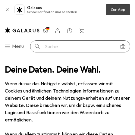
Galaxus
Zur App
Schneller finden und bestellen
Einstellungen
Kundenkonto
Vergleichslisten
Merklisten
Warenkorb
Navigation nach Kategorien
Menü
Suche
Stanley
Deine Daten. Deine Wahl.
Hersteller
Wenn du nur das Nötigste wählst, erfassen wir mit
Cookies und ähnlichen Technologien Informationen zu
Kategorien anzeigen
deinem Gerät und deinem Nutzungsverhalten auf unserer
Website. Diese brauchen wir, um dir bspw. ein sicheres
Diese Marke gefällt mir
Login und Basisfunktionen wie den Warenkorb zu
ermöglichen.
Mehr über Stanley erfahren
Wenn du allem zustimmst, können wir diese Daten