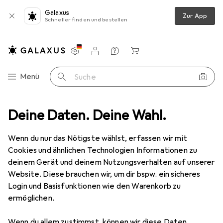
Galaxus
Zur App
Schneller finden und bestellen
Einstellungen
Kundenkonto
Vergleichslisten
Merklisten
Warenkorb
Navigation nach Kategorien
Menü
Suche
Superdiet
Deine Daten. Deine Wahl.
Wenn du nur das Nötigste wählst, erfassen wir mit
Kategorien anzeigen
Cookies und ähnlichen Technologien Informationen zu
deinem Gerät und deinem Nutzungsverhalten auf unserer
Website. Diese brauchen wir, um dir bspw. ein sicheres
Login und Basisfunktionen wie den Warenkorb zu
ermöglichen.
Wenn du allem zustimmst, können wir diese Daten