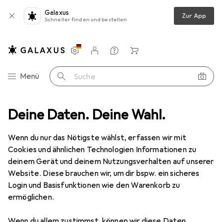
Galaxus
Zur App
Schneller finden und bestellen
Einstellungen
Kundenkonto
Vergleichslisten
Merklisten
Warenkorb
Navigation nach Kategorien
Menü
Suche
Supra
Deine Daten. Deine Wahl.
Hersteller
Wenn du nur das Nötigste wählst, erfassen wir mit
Cookies und ähnlichen Technologien Informationen zu
Kategorien anzeigen
deinem Gerät und deinem Nutzungsverhalten auf unserer
Website. Diese brauchen wir, um dir bspw. ein sicheres
Diese Marke gefällt mir
Login und Basisfunktionen wie den Warenkorb zu
ermöglichen.
Mehr über Supra erfahren
Wenn du allem zustimmst, können wir diese Daten