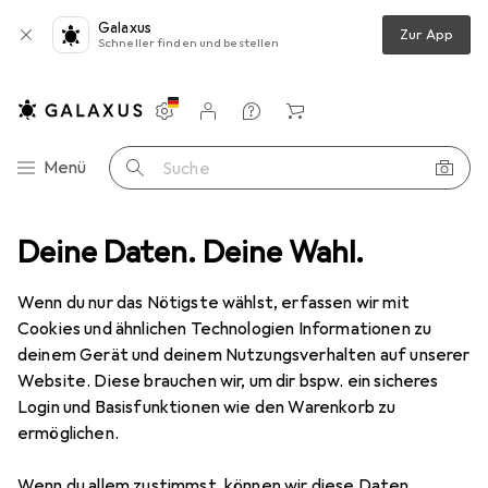
Galaxus
Zur App
Schneller finden und bestellen
Einstellungen
Kundenkonto
Vergleichslisten
Merklisten
Warenkorb
Navigation nach Kategorien
Menü
Suche
System JO
Deine Daten. Deine Wahl.
Hersteller
Wenn du nur das Nötigste wählst, erfassen wir mit
Cookies und ähnlichen Technologien Informationen zu
Kategorien anzeigen
deinem Gerät und deinem Nutzungsverhalten auf unserer
Website. Diese brauchen wir, um dir bspw. ein sicheres
Diese Marke gefällt mir
Login und Basisfunktionen wie den Warenkorb zu
ermöglichen.
Wenn du allem zustimmst, können wir diese Daten