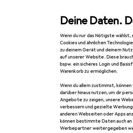
Suche
Deine Daten. D
Wenn du nur das Nötigste wählst, 
Taram
Navigation nach Kategorien
Gesamtsortiment
Cookies und ähnlichen Technologi
zu deinem Gerät und deinem Nutz
auf unserer Website. Diese brauch
Taram
bspw. ein sicheres Login und Basis
Warenkorb zu ermöglichen.
Möbelausstattung
Wenn du allem zustimmst, können 
darüber hinaus nutzen, um dir pers
Angebote zu zeigen, unsere Webs
verbessern und gezielte Werbung
anderen Webseiten oder Apps an
können bestimmte Daten auch an 
Werbepartner weitergegeben we