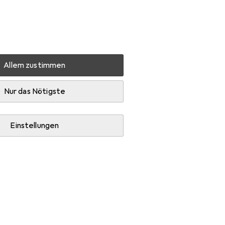
Einstellungen
Kundenkonto
Vergleichslisten
Merklisten
Warenkorb
Anmelden
Allem zustimmen
Nur das Nötigste
Einstellungen