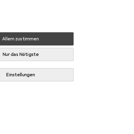
Einstellungen
Kundenkonto
Vergleichslisten
Merklisten
Warenkorb
Anmelden
Allem zustimmen
Diese Marke gefällt mir
Nur das Nötigste
Einstellungen