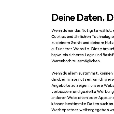
Suche
Deine Daten. D
Wenn du nur das Nötigste wählst, 
Tocca
Navigation nach Kategorien
Gesamtsortiment
Cookies und ähnlichen Technologi
zu deinem Gerät und deinem Nutz
Hersteller
auf unserer Website. Diese brauch
Tocca
bspw. ein sicheres Login und Basis
Warenkorb zu ermöglichen.
Duschmittel
Wenn du allem zustimmst, können 
darüber hinaus nutzen, um dir pers
Angebote zu zeigen, unsere Webs
verbessern und gezielte Werbung
anderen Webseiten oder Apps an
können bestimmte Daten auch an 
Werbepartner weitergegeben we