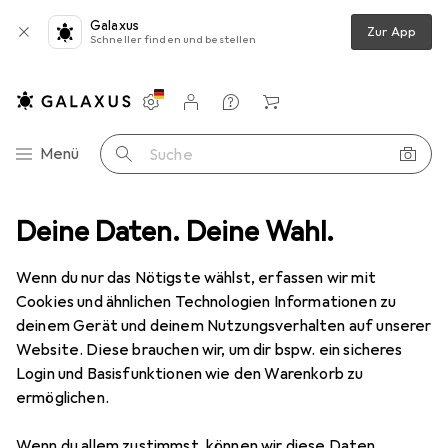
Galaxus
Zur App
Schneller finden und bestellen
Einstellungen
Kundenkonto
Vergleichslisten
Merklisten
Warenkorb
Navigation nach Kategorien
Menü
Suche
Warm Tech
Deine Daten. Deine Wahl.
Wenn du nur das Nötigste wählst, erfassen wir mit
Kategorien anzeigen
Cookies und ähnlichen Technologien Informationen zu
deinem Gerät und deinem Nutzungsverhalten auf unserer
Website. Diese brauchen wir, um dir bspw. ein sicheres
Login und Basisfunktionen wie den Warenkorb zu
ermöglichen.
Wenn du allem zustimmst, können wir diese Daten