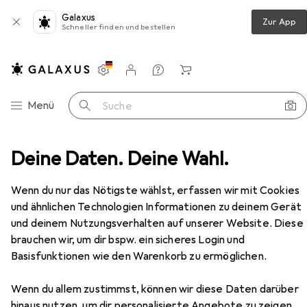
Galaxus
Zur App
Schneller finden und bestellen
Einstellungen
Kundenkonto
Vergleichslisten
Merklisten
Warenkorb
Navigation nach Kategorien
Menü
Suche
WaveShare
Deine Daten. Deine Wahl.
Hersteller
Wenn du nur das Nötigste wählst, erfassen wir mit Cookies
und ähnlichen Technologien Informationen zu deinem Gerät
Kategorien anzeigen
und deinem Nutzungsverhalten auf unserer Website. Diese
brauchen wir, um dir bspw. ein sicheres Login und
Diese Marke gefällt mir
Basisfunktionen wie den Warenkorb zu ermöglichen.
Wenn du allem zustimmst, können wir diese Daten darüber
hinaus nutzen, um dir personalisierte Angebote zu zeigen,