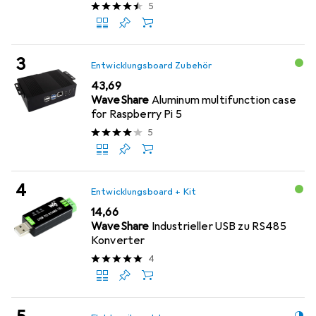
4B & 3B+
5
Entwicklungsboard Zubehör
EUR
43,69
WaveShare
Aluminum multifunction case
for Raspberry Pi 5
5
Entwicklungsboard + Kit
EUR
14,66
WaveShare
Industrieller USB zu RS485
Konverter
4