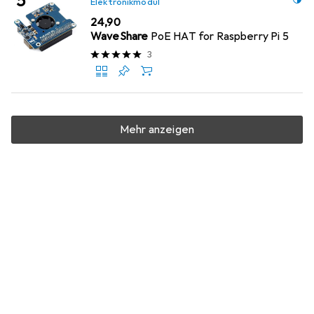
Elektronikmodul
EUR
24,90
WaveShare
PoE HAT for Raspberry Pi 5
3
Mehr anzeigen