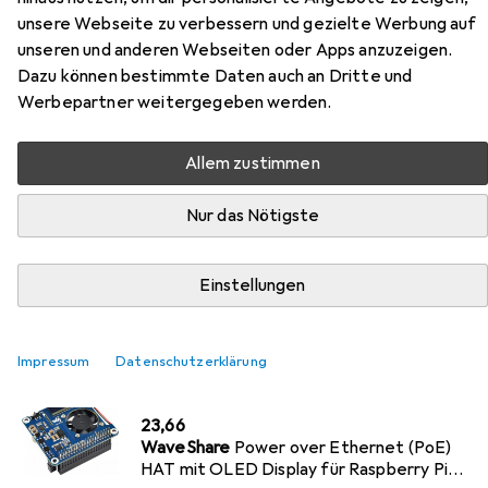
unsere Webseite zu verbessern und gezielte Werbung auf
unseren und anderen Webseiten oder Apps anzuzeigen.
Dazu können bestimmte Daten auch an Dritte und
Werbepartner weitergegeben werden.
Am besten bewertete WaveShare
Produkte
Allem zustimmen
Nur das Nötigste
Entwicklungsboard Zubehör
EUR
6,32
bei 2 Stück
WaveShare
Heatsink for Raspberry Pi 5
Einstellungen
12
Impressum
Datenschutzerklärung
Entwicklungsboard + Kit
EUR
23,66
WaveShare
Power over Ethernet (PoE)
HAT mit OLED Display für Raspberry Pi